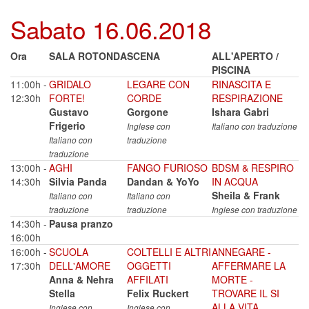
Sabato 16.06.2018
Ora
SALA ROTONDA
SCENA
ALL'APERTO /
PISCINA
11:00h -
GRIDALO
LEGARE CON
RINASCITA E
12:30h
FORTE!
CORDE
RESPIRAZIONE
Gustavo
Gorgone
Ishara Gabri
Frigerio
Inglese con
Italiano con traduzione
Italiano con
traduzione
traduzione
13:00h -
AGHI
FANGO FURIOSO
BDSM & RESPIRO
14:30h
Silvia Panda
Dandan & YoYo
IN ACQUA
Sheila & Frank
Italiano con
Italiano con
traduzione
traduzione
Inglese con traduzione
14:30h -
Pausa pranzo
16:00h
16:00h -
SCUOLA
COLTELLI E ALTRI
ANNEGARE -
17:30h
DELL'AMORE
OGGETTI
AFFERMARE LA
Anna & Nehra
AFFILATI
MORTE -
Stella
Felix Ruckert
TROVARE IL SI
ALLA VITA
Inglese con
Inglese con