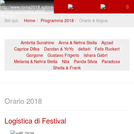
Sei qui:
Home
Programma 2018
Orario & lingua
Ambrita Sunshine
Anna & Nehra Stella
Ayzad
Caprice Dilba
Dandan & YoYo
delta®
Felix Ruckert
Gorgone
Gustavo Frigerio
Ishara Gabri
Melania & Nehra Stella
Nita
Panda Silvia
Paradoxa
Sheila & Frank
Orario 2018
Logistica di Festival