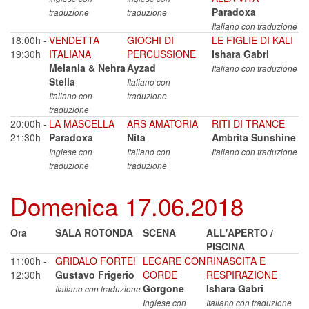
Paradoxa
traduzione
traduzione
Italiano con traduzione
18:00h -
VENDETTA
GIOCHI DI
LE FIGLIE DI KALI
19:30h
ITALIANA
PERCUSSIONE
Ishara Gabri
Melania & Nehra
Ayzad
Italiano con traduzione
Stella
Italiano con
Italiano con
traduzione
traduzione
20:00h -
LA MASCELLA
ARS AMATORIA
RITI DI TRANCE
21:30h
Paradoxa
Nita
Ambrita Sunshine
Inglese con
Italiano con
Italiano con traduzione
traduzione
traduzione
Domenica 17.06.2018
Ora
SALA ROTONDA
SCENA
ALL'APERTO /
PISCINA
11:00h -
GRIDALO FORTE!
LEGARE CON
RINASCITA E
12:30h
Gustavo Frigerio
CORDE
RESPIRAZIONE
Gorgone
Ishara Gabri
Italiano con traduzione
Inglese con
Italiano con traduzione