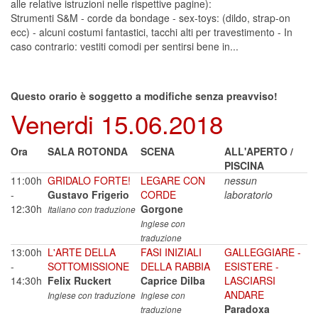
alle relative istruzioni nelle rispettive pagine):
Strumenti S&M - corde da bondage - sex-toys: (dildo, strap-on
ecc) - alcuni costumi fantastici, tacchi alti per travestimento - In
caso contrario: vestiti comodi per sentirsi bene in...
Questo orario è soggetto a modifiche senza preavviso!
Venerdi 15.06.2018
Ora
SALA ROTONDA
SCENA
ALL'APERTO /
PISCINA
11:00h
GRIDALO FORTE!
LEGARE CON
nessun
-
Gustavo Frigerio
CORDE
laboratorio
12:30h
Gorgone
Italiano con traduzione
Inglese con
traduzione
13:00h
L'ARTE DELLA
FASI INIZIALI
GALLEGGIARE -
-
SOTTOMISSIONE
DELLA RABBIA
ESISTERE -
14:30h
Felix Ruckert
Caprice Dilba
LASCIARSI
ANDARE
Inglese con traduzione
Inglese con
Paradoxa
traduzione