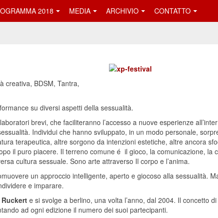
OGRAMMA 2018
MEDIA
ARCHIVIO
CONTATTO
ità creativa, BDSM, Tantra,
erformance su diversi aspetti della sessualità.
boratori brevi, che faciliteranno l’accesso a nuove esperienze all’interno
sessualità. Individui che hanno sviluppato, in un modo personale, sorpr
ura terapeutica, altre sorgono da intenzioni estetiche, altre ancora sf
l puro piacere. Il terreno comune é il gioco, la comunicazione, la creat
ersa cultura sessuale. Sono arte attraverso Il corpo e l’anima.
muovere un approccio intelligente, aperto e giocoso alla sessualità. Ma
dividere e imparare.
x Ruckert
e si svolge a berlino, una volta l’anno, dal 2004. Il concetto d
tando ad ogni edizione il numero dei suoi partecipanti.