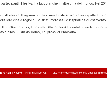
partecipanti, il festival ha luogo anche in altre città del mondo. Nel 20
onali e locali. Il legame con la scena locale è per noi un aspetto impo
la loro città o regione. Se siete interessati e inspirati da quest’evento
 un ritiro creativo, fuori dalla città. 3 giorni in contatto con la natura, a
tuato a circa 50 km da Roma, nei pressi di Bracciano.
lore Roma
Festival - Tutti i diritti riservati. ••• Tutte le foto delle slideshow e la
pagina iniziale
s