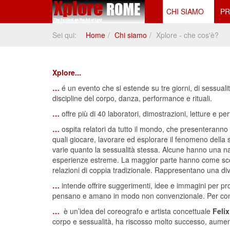
CHI SIAMO
PR
Sei qui:
Home
Chi siamo
Xplore - che cos'è?
Xplore
...
…
é un evento che si estende su tre giorni, di sessual
discipline del corpo, danza, performance e rituali.
…
offre più di 40 laboratori, dimostrazioni, letture e p
…
ospita relatori da tutto il mondo, che presenteranno la
quali giocare, lavorare ed esplorare il fenomeno della 
varie quanto la sessualità stessa. Alcune hanno una nat
esperienze estreme. La maggior parte hanno come scopo i
relazioni di coppia tradizionale. Rappresentano una div
…
intende offrire suggerimenti, idee e immagini per pro
pensano e amano in modo non convenzionale. Per con
…
è un’idea del coreografo e artista concettuale
Feli
corpo e sessualità, ha riscosso molto successo, aumen