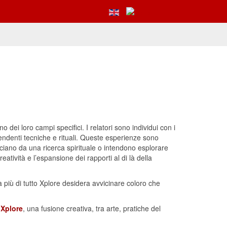
 dei loro campi specifici. I relatori sono individui con i
endenti tecniche e rituali. Queste esperienze sono
ociano da una ricerca spirituale o intendono esplorare
ività e l’espansione dei rapporti al di là della
 più di tutto Xplore desidera avvicinare coloro che
i
Xplore
, una fusione creativa, tra arte, pratiche del