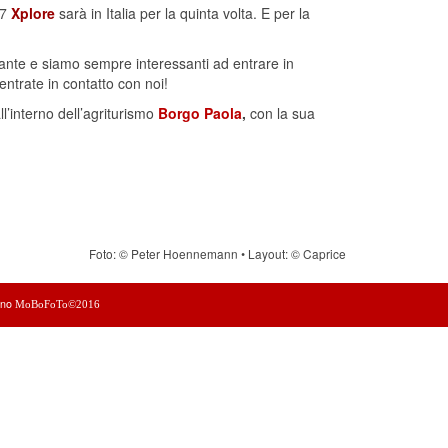
17
Xplore
sarà in Italia per la quinta volta. E per la
rtante e siamo sempre interessanti ad entrare in
 entrate in contatto con noi!
ll’interno dell’agriturismo
Borgo Paola
,
con la sua
Foto: © Peter Hoennemann • Layout: © Caprice
ono
MoBoFoTo©2016