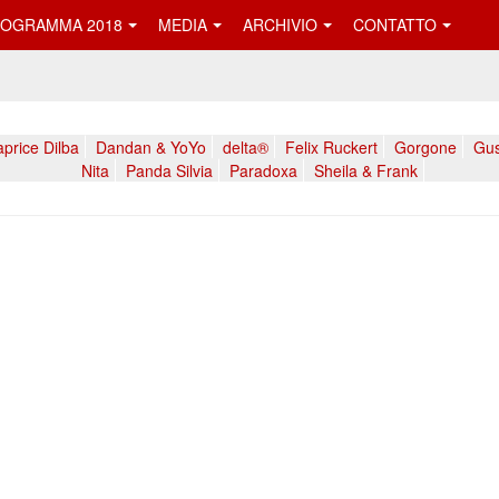
OGRAMMA 2018
MEDIA
ARCHIVIO
CONTATTO
price Dilba
Dandan & YoYo
delta®
Felix Ruckert
Gorgone
Gus
Nita
Panda Silvia
Paradoxa
Sheila & Frank