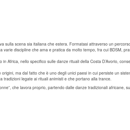
iva sulla scena sia italiana che estera. Formatasi attraverso un percors
ra varie discipline che ama e pratica da molto tempo, fra cui BDSM, prat
to in Africa, nello specifico sulle danze rituali della Costa D’Avorio, co
rigini, ma dal fatto che è uno degli unici paesi in cui persiste un sistem
radizioni legate ai rituali animisti e che portano alla trance.
nne”, che lavora proprio, partendo dalle danze tradizionali africane, su