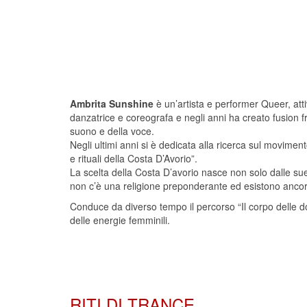
Ambrita Sunshine
è un’artista e performer Queer, att
danzatrice e coreografa e negli anni ha creato fusion f
suono e della voce.
Negli ultimi anni si è dedicata alla ricerca sul movimen
e rituali della Costa D’Avorio”.
La scelta della Costa D’avorio nasce non solo dalle sue o
non c’è una religione preponderante ed esistono ancora t
Conduce da diverso tempo il percorso “Il corpo delle do
delle energie femminili.
RITI DI TRANCE