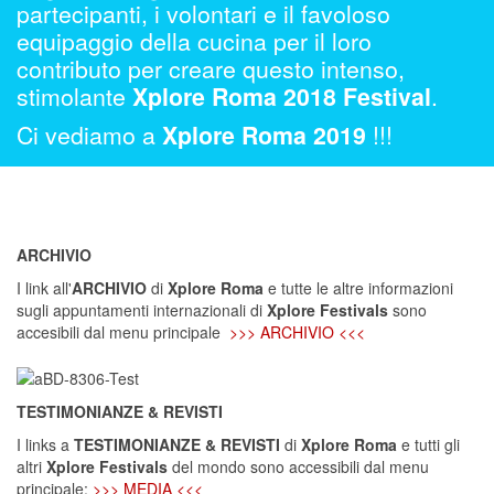
partecipanti, i volontari e il favoloso
equipaggio della cucina per il loro
contributo per creare questo intenso,
stimolante
Xplore Roma 2018 Festival
.
Ci vediamo a
Xplore Roma 2019
!!!
ARCHIVIO
I link all'
ARCHIVIO
di
Xplore Roma
e tutte le altre informazioni
sugli appuntamenti internazionali di
Xplore Festivals
sono
accesibili dal menu principale
>>> ARCHIVIO <<<
TESTIMONIANZE & REVISTI
I links a
TESTIMONIANZE & REVISTI
di
Xplore Roma
e tutti gli
altri
Xplore Festivals
del mondo sono accessibili dal menu
principale:
>>> MEDIA <<<